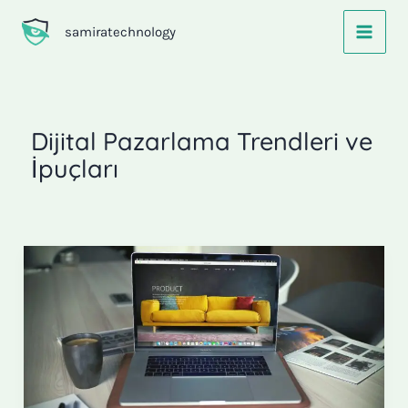
İçeriğe
samiratechnology
atla
Dijital Pazarlama Trendleri ve
İpuçları
Kurumsal
Web
Sitesi
ve
Profesyonel
Geliştirme:
Dijital