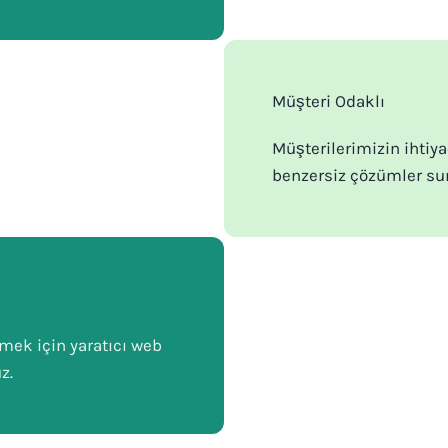
Müşteri Odaklı
Müşterilerimizin ihtiy
benzersiz çözümler su
rmek için yaratıcı web
z.