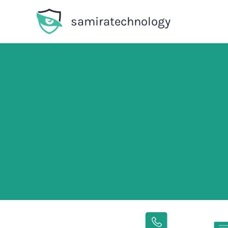
İçeriğe
samiratechnology
atla